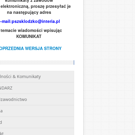
komunikaty z zawodów
elektroniczną, proszę przesyłać je
na następujący adres
e-mail:pszsklodzko@interia.pl
 temacie wiadomości wpisując
KOMUNIKAT
OPRZEDNIA WERSJA STRONY
lności & Komunikaty
NDARZ
łzawodnictwo
ia
d
kt