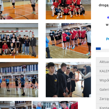
drogą 
w
P
Aktua
KALE
Wspó
Galer
Zarzą
Konta