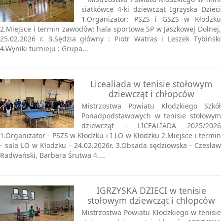
siatkówce 4-ki dziewcząt Igrzyska Dzieci
1.Organizator: PSZS i GSZS w Kłodzku
2.Miejsce i termin zawodów: hala sportowa SP w Jaszkowej Dolnej,
25.02.2026 r. 3.Sędzia główny : Piotr Watras i Leszek Tybiński
4.Wyniki turnieju : Grupa...
Licealiada w tenisie stołowym
dziewcząt i chłopców
Mistrzostwa Powiatu Kłodzkiego Szkół
Ponadpodstawowych w tenisie stołowym
dziewcząt - LICEALIADA 2025/2026
1.Organizator - PSZS w Kłodzku i I LO w Kłodzku 2.Miejsce i termin
- sala LO w Kłodzku - 24.02.2026r. 3.Obsada sędziowska - Czesław
Radwański, Barbara Śrutwa 4....
IGRZYSKA DZIECI w tenisie
stołowym dziewcząt i chłopców
Mistrzostwa Powiatu Kłodzkiego w tenisie