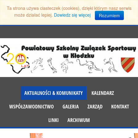
Ta strona używa ciasteczek (cookies), dzięki którym nasz serwis
może działać lepiej.
Dowiedz się więcej
Rozumiem
AKTUALNOŚCI & KOMUNIKATY
KALENDARZ
WSPÓŁZAWODNICTWO
GALERIA
ZARZĄD
KONTAKT
LINKI
ARCHIWUM