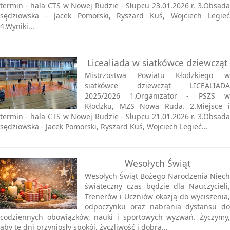
termin - hala CTS w Nowej Rudzie - Słupcu 23.01.2026 r. 3.Obsada
sędziowska - Jacek Pomorski, Ryszard Kuś, Wojciech Legieć
4.Wyniki...
Licealiada w siatkówce dziewcząt
Mistrzostwa Powiatu Kłodzkiego w
siatkówce dziewcząt LICEALIADA
2025/2026 1.Organizator - PSZS w
Kłodzku, MZS Nowa Ruda. 2.Miejsce i
termin - hala CTS w Nowej Rudzie - Słupcu 21.01.2026 r. 3.Obsada
sędziowska - Jacek Pomorski, Ryszard Kuś, Wojciech Legieć...
Wesołych Świąt
Wesołych Świąt Bożego Narodzenia Niech
świąteczny czas będzie dla Nauczycieli,
Trenerów i Uczniów okazją do wyciszenia,
odpoczynku oraz nabrania dystansu do
codziennych obowiązków, nauki i sportowych wyzwań. Życzymy,
aby te dni przyniosły spokój, życzliwość i dobrą...