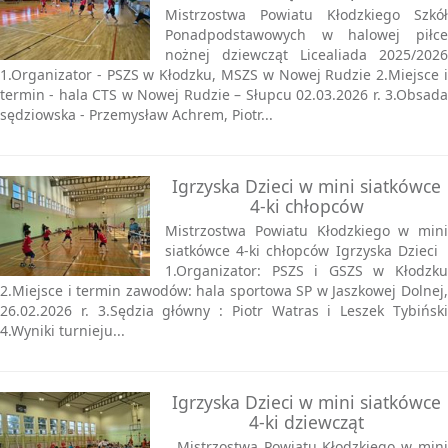
Mistrzostwa Powiatu Kłodzkiego Szkół
Ponadpodstawowych w halowej piłce
nożnej dziewcząt Licealiada 2025/2026
1.Organizator - PSZS w Kłodzku, MSZS w Nowej Rudzie 2.Miejsce i
termin - hala CTS w Nowej Rudzie – Słupcu 02.03.2026 r. 3.Obsada
sędziowska - Przemysław Achrem, Piotr...
Igrzyska Dzieci w mini siatkówce
4-ki chłopców
Mistrzostwa Powiatu Kłodzkiego w mini
siatkówce 4-ki chłopców Igrzyska Dzieci
1.Organizator: PSZS i GSZS w Kłodzku
2.Miejsce i termin zawodów: hala sportowa SP w Jaszkowej Dolnej,
26.02.2026 r. 3.Sędzia główny : Piotr Watras i Leszek Tybiński
4.Wyniki turnieju...
Igrzyska Dzieci w mini siatkówce
4-ki dziewcząt
Mistrzostwa Powiatu Kłodzkiego w mini