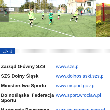
LINKI
Zarząd Główny SZS
www.szs.pl
SZS Dolny Śląsk
www.dolnoslaski.szs.pl
Ministerstwo Sportu
www.msport.gov.pl
Dolnośląska Federacja
www.sport.wroclaw.pl
Sportu
Hurtownia Powerman
www.powerman.com.pl